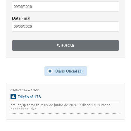
Data Final
BUSCAR
Diário Oficial (1)
09/06/2026 às 13h33
Edição nº 178
brauna/sp terca-feira 09 de junho de 2026 - edicao 178 sumario
poder executivo
........................................................................................................................................
1 de…