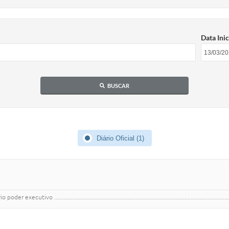
Data Inic
BUSCAR
Diário Oficial (1)
................................................................................................................