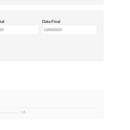
ial
Data Final
.................... 1 d…