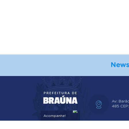
News
Av: Barã
485 CEP
Acompanhe!