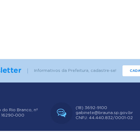
letter
Informativos da Prefeitura, cadastre-se!
CADA
(18) 3692-9100
o do Rio Branco, nº
gabinete@brauna.sp.gov.br
: 16290‐000
CNPJ: 44.440.832/0001-02