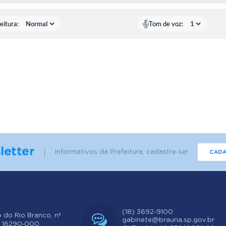
eitura:
Tom de voz:
letter
Informativos da Prefeitura, cadastre-se!
CADA
(18) 3692-9100
o do Rio Branco, nº
gabinete@brauna.sp.gov.br
: 16290‐000