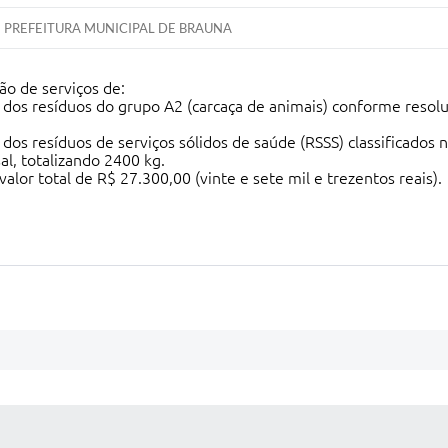
PREFEITURA MUNICIPAL DE BRAUNA
ão de serviços de:
inal dos resíduos do grupo A2 (carcaça de animais) conforme r
al dos resíduos de serviços sólidos de saúde (RSSS) classificad
, totalizando 2400 kg.
alor total de R$ 27.300,00 (vinte e sete mil e trezentos reais).
 MÍDIAS