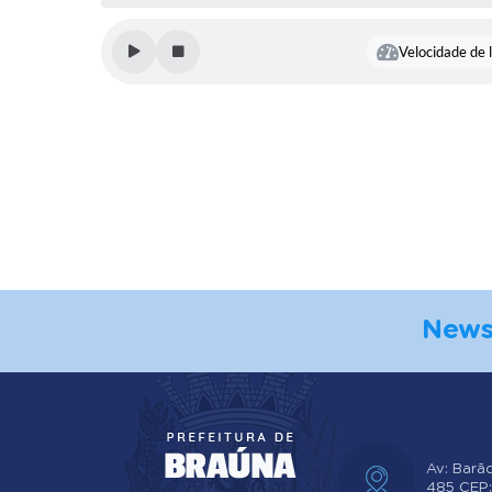
de Saúde
VAGNER
Velocidade de l
CARVALHO
DUCATTI
News
Av: Barã
485 CEP