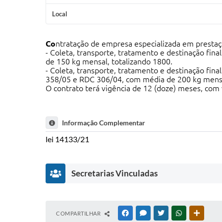
Local
Co
ntratação de empresa especializada em prestaç
- Coleta, transporte, tratamento e destinação f
de 150 kg mensal, totalizando 1800.
- Coleta, transporte, tratamento e destinação fin
358/05 e RDC 306/04, com média de 200 kg mensal
O contrato terá vigência de 12 (doze) meses, com v
Informação Complementar
lei 14133/21
Secretarias Vinculadas
Diretoria
COMPARTILHAR
FACEBOOK
MESSENGER
TWITTER
WHATSAPP
OUTRAS
Municipal