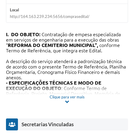
Local
http://164.163.239.234:5656/comprasedital/
I.
DO OBJETO:
Contratação de empesa especializada
em serviços de engenharia para a execução das obras
“
REFORMA DO CEMITERIO MUNICIPAL”,
conforme
Termo de Referência, que integra este Edital.
A descrição do serviço atenderá a padronização técnica
de acordo com o presente Termo de Referência, Planilha
Orçamentaria, Cronograma Físico Financeiro e demais
anexos.
-
ESPECIFICAÇÕES TÉCNICAS E MODO DE
EXECUÇÃO DO OBJETO
: Conforme Termo de
Referência, Projeto, Memorial Descritivo, Memória de
Clique para ver mais
Cálculo e Planilha Orçamentária em anexo.
-
DO LOCAL DA OBRA
: Avenida Barão do Rio Branco, n°
1432 - Centro
1.2.1- TIPO DE EXECUÇÃO:
Empreitada por preço
global.
Secretarias Vinculadas
SUBCONTRATAÇÃO
: Não é permitido.
1.2.3
.
ADMINISTRAÇÃO LOCAL DE OBRA: