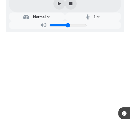
Diretoria
de
Infrestrutura
e
transporte
LUIZ
CARLOS
DE
GODOY
FILHO
Telefone: (18) 3692-9100