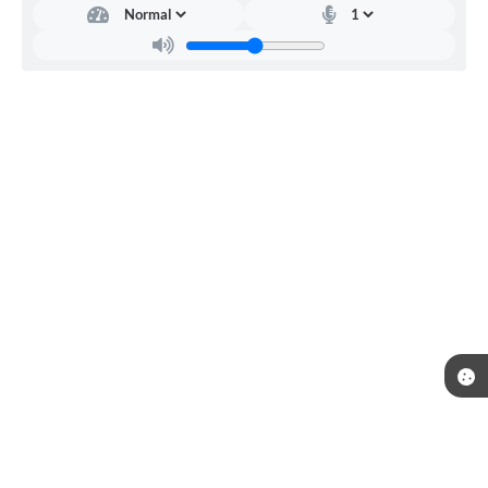
Telefone: (18) 3692-9100
Endereço: Av: Barão do Rio Branco, nº 485 | CEP: 16290-000
Atendimento de Segunda-feira a Sexta-feira das 09:00 as 11:00 e das 13:00 as
16:00 horas.