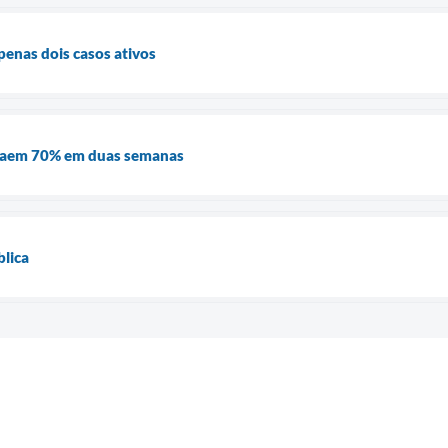
enas dois casos ativos
 caem 70% em duas semanas
blica