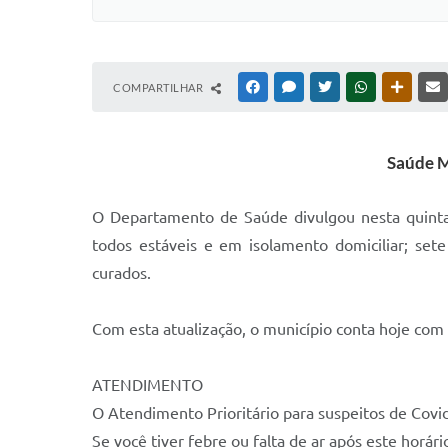
COMPARTILHAR
FACEBOOK
MESSENGER
TWITTER
WHATSAPP
OUTRAS
Saúde M
O Departamento de Saúde divulgou nesta quinta-f
todos estáveis e em isolamento domiciliar; set
curados.
Com esta atualização, o município conta hoje co
ATENDIMENTO
O Atendimento Prioritário para suspeitos de Covid
Se você tiver febre ou falta de ar após este hor