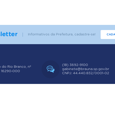
letter
Informativos da Prefeitura, cadastre-se!
CADA
(18) 3692-9100
o do Rio Branco, nº
gabinete@brauna.sp.gov.br
: 16290‐000
CNPJ: 44.440.832/0001-02
ersão do Sistema:
3.5.3 - 19/06/2026
Portal atualizado em:
06/08/2026