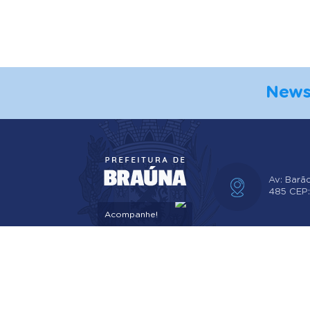
News
Av: Barã
485 CEP
Acompanhe!
V