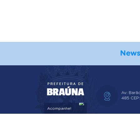
News
Av: Barã
485 CEP
Acompanhe!
V