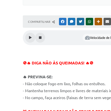
COMPARTILHAR
FACEBOOK
MESSENGER
TWITTER
WHATSAPP
OUTRAS
Velocidade de l
🚫🔥 DIGA NÃO ÀS QUEIMADAS! 🔥🚫
🔥
PREVINA-SE:
- Não coloque fogo em lixo, folhas ou entulhos.
- Mantenha terrenos limpos e livres de materiais i
- No campo, faça aceiros (faixas de terra sem vege