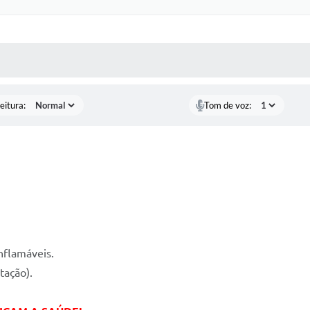
 MÍDIAS
RECEBA NOTÍCIAS
eitura:
Tom de voz:
nflamáveis.
tação).