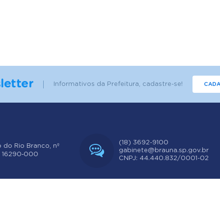
letter
Informativos da Prefeitura, cadastre-se!
CADA
(18) 3692-9100
o do Rio Branco, nº
gabinete@brauna.sp.gov.br
: 16290‐000
CNPJ: 44.440.832/0001-02
ersão do Sistema:
3.5.3 - 19/06/2026
Portal atualizado em:
07/08/2026